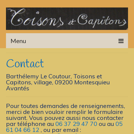
Menu
Accueil
Contact
Literie Laine
Barthélemy Le Coutour, Toisons et
Capitons, village, 09200 Montesquieu
Couettes
Avantés
Oreillers, Coussins
Pour toutes demandes de renseignements,
Marmitons de Laine
merci de bien vouloir remplir le formulaire
suivant. Vous pouvez aussi nous contacter
Galerie
par téléphone au
06 37 29 47 70
ou au
05
61 04 66 12
, ou par email :
Actus-Infos