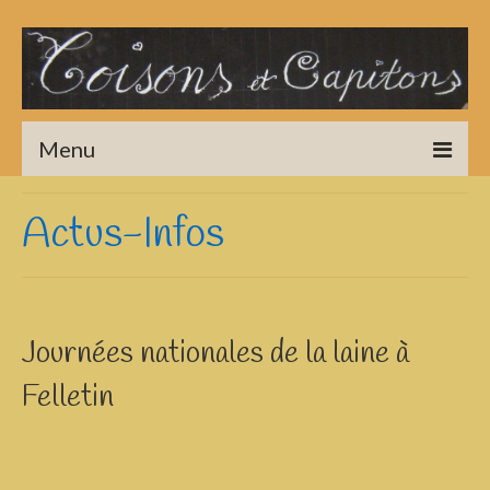
Menu
Accueil
Actus-Infos
Literie Laine
Couettes
Oreillers, Coussins
Journées nationales de la laine à
Felletin
Marmitons de Laine
Galerie
Actus-Infos